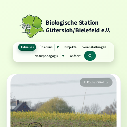
Biologische Station
Gütersloh/Bielefeld e.V.
Aktuelles
Über uns
Projekte
Veranstaltungen
▾
Untermenü
öffnen
Naturpädagogik
Anfahrt
▾
Untermenü
Suchbegriff
öffnen
F. Püchel-Wieling