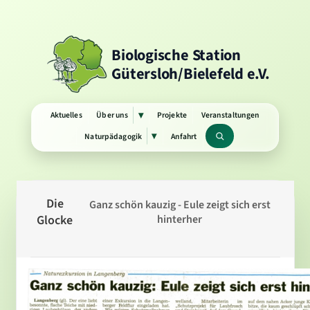
Biologische Station
Gütersloh/Bielefeld e.V.
Aktuelles
Über uns
Projekte
Veranstaltungen
▾
Untermenü
öffnen
Naturpädagogik
Anfahrt
▾
Untermenü
Suchbegriff
öffnen
Die
Ganz schön kauzig - Eule zeigt sich erst
Glocke
hinterher