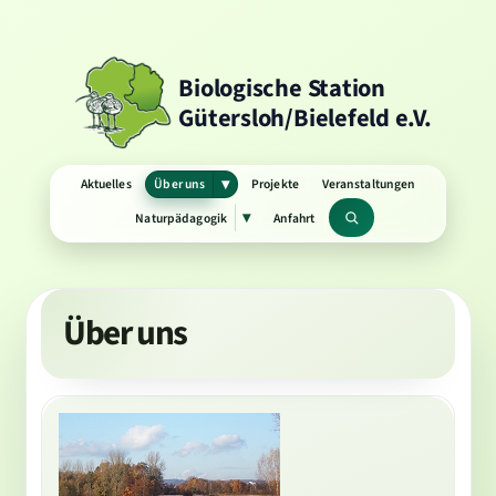
Biologische Station
Gütersloh/Bielefeld e.V.
Aktuelles
Über uns
Projekte
Veranstaltungen
▾
Untermenü
öffnen
Naturpädagogik
Anfahrt
▾
Untermenü
Suchbegriff
öffnen
Über uns