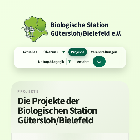
Biologische Station
Gütersloh/Bielefeld e.V.
Aktuelles
Über uns
Projekte
Veranstaltungen
▾
Untermenü
öffnen
Naturpädagogik
Anfahrt
▾
Untermenü
Suchbegriff
öffnen
PROJEKTE
Die Projekte der
Biologischen Station
Gütersloh/Bielefeld