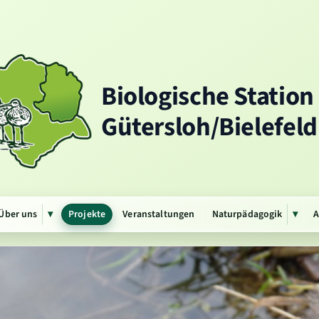
Biologische Station
Gütersloh/Bielefeld 
Über uns
Projekte
Veranstaltungen
Naturpädagogik
A
▾
▾
Untermenü
Unte
öffnen
öffn