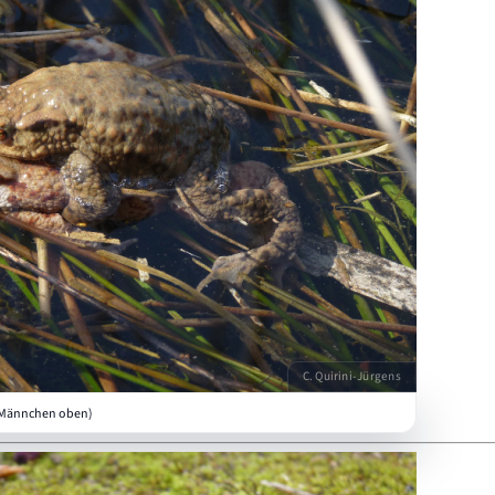
C. Quirini-Jürgens
 Männchen oben)