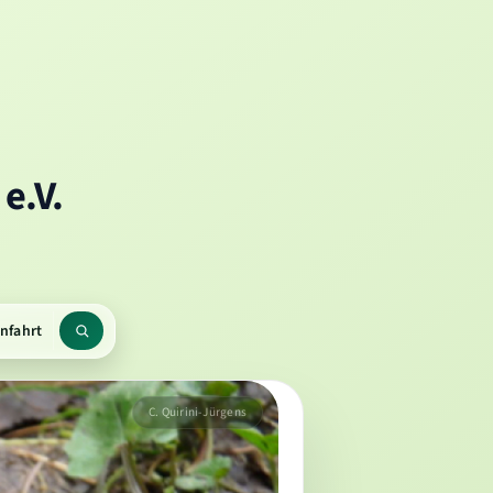
e.V.
nfahrt
rmenü
Suchbegriff
en
C. Quirini-Jürgens