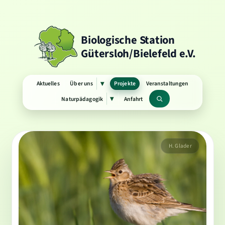
Biologische Station
Gütersloh/Bielefeld e.V.
Aktuelles
Über uns
Projekte
Veranstaltungen
▾
Untermenü
öffnen
Naturpädagogik
Anfahrt
▾
Untermenü
Suchbegriff
öffnen
H. Glader