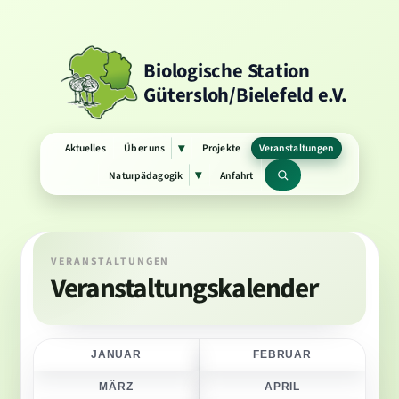
Biologische Station
Gütersloh/Bielefeld e.V.
Aktuelles
Über uns
Projekte
Veranstaltungen
▾
Untermenü
öffnen
Naturpädagogik
Anfahrt
▾
Untermenü
Suchbegriff
öffnen
VERANSTALTUNGEN
Veranstaltungskalender
JANUAR
FEBRUAR
MÄRZ
APRIL