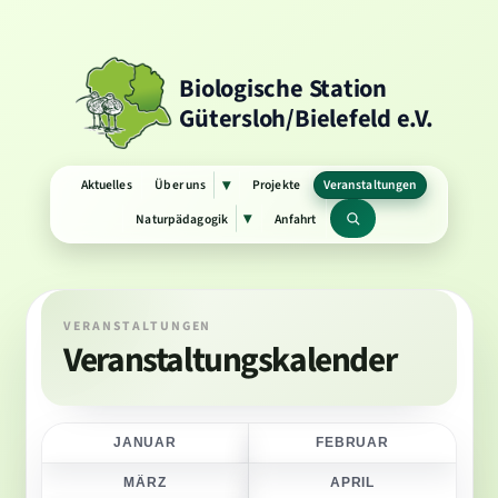
Biologische Station
Gütersloh/Bielefeld e.V.
Aktuelles
Über uns
Projekte
Veranstaltungen
▾
Untermenü
öffnen
Naturpädagogik
Anfahrt
▾
Untermenü
Suchbegriff
öffnen
VERANSTALTUNGEN
Veranstaltungskalender
JANUAR
FEBRUAR
MÄRZ
APRIL